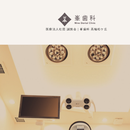
医療法人社団 誠慎会｜峯歯科 高輪松ケ丘