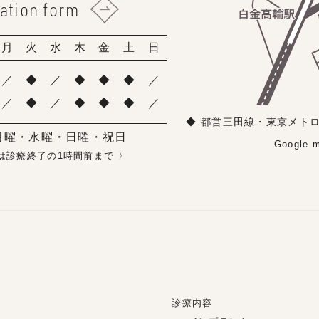
ation form
月
火
水
木
金
土
日
／
◆
／
◆
◆
◆
／
／
◆
／
◆
◆
◆
／
◆ 都営三田線・東京メト
月曜・水曜・日曜・祝日
Google
は診療終了の1時間前まで 〉
診療内容