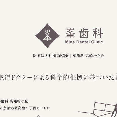
医療法人社団 誠慎会｜峯歯科 高輪松ケ丘
取得ドクターによる
科学的根拠に基づいた
峯歯科 高輪松ケ丘
74 東京都港区高輪１丁目６−１０